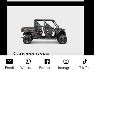
$469,900 MXN*
U10 XL PRO
Email
Whatsapp
Facebook
Instagram
Tik Tok
$579,900 MXN*