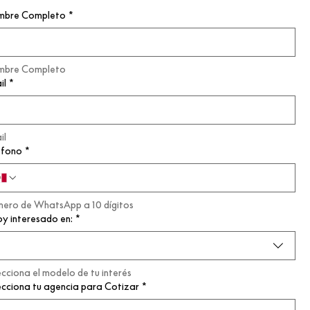
bre Completo
*
bre Completo
il
*
il
éfono
*
ero de WhatsApp a 10 dígitos
oy interesado en:
*
ecciona el modelo de tu interés
ecciona tu agencia para Cotizar
*