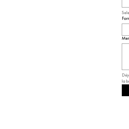
Sel
For
Men
Déj
la 