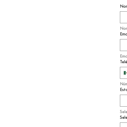
Nom
Nom
Ema
Ema
Tel
Núm
Est
Sel
Sel