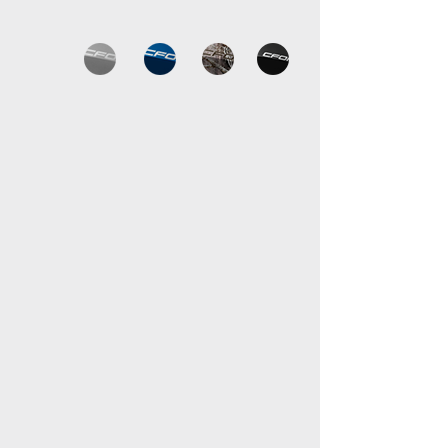
2026
DESDE
$194
,800
MXN
Manual Propietario CFORCE 625 Touring
Descargar
Ficha Técnica CFORCE 625 Touring
* Los modelos CFMOTO pueden tener
especificaciones diferentes para cumplir la
normativa local, y pueden modificarse para