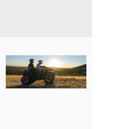
satisfacer demandas específicas en una
región concreta. Sujeto a disponibilidad en
tu agencia CFMOTO más cercana. Precio
sujeto a cambio sin previo aviso.