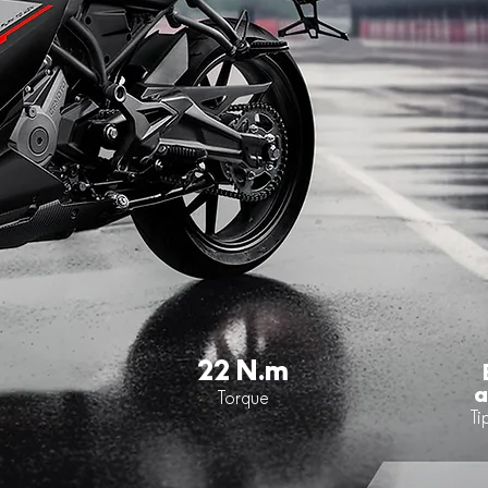
22 N.m
a
Torque
Ti