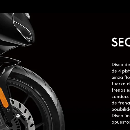
SE
Disco de
de 4 pis
pinza fl
fuerza d
frenos e
conducci
de frena
posibili
Disco ún
opuesto