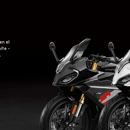
en el
ite -
,