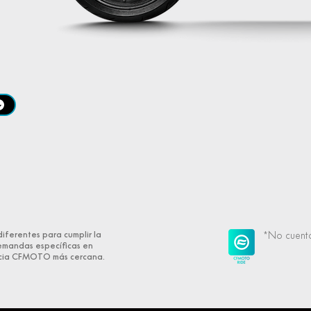
ferentes para cumplir la
*No cuent
demandas específicas en
encia CFMOTO más cercana.