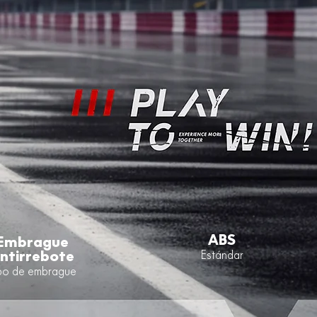
ABS
Embrague
ntirrebote
Estándar
po de embrague