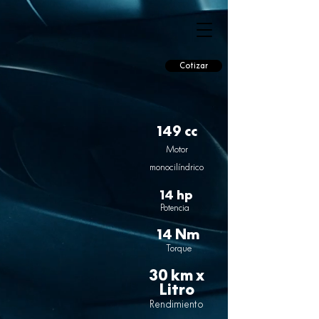
Cotizar
149 cc
Moto
r
monocilíndrico
14 hp
Potencia
14 Nm
Torque
30 km x
Litro
Rendimiento