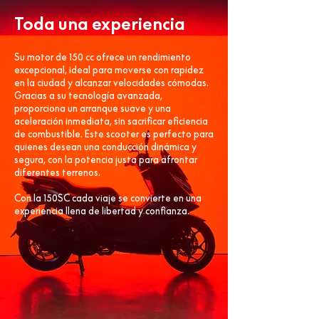
Toda una experiencia
Su motor de 150 cc ofrece un rendimiento
excepcional, ideal para moverse con rapidez
en la ciudad y alcanzar velocidades cómodas.
Gracias a su tecnología avanzada,
proporciona un arranque suave y una
aceleración inmediata, sin sacrificar eficiencia
de combustible. Este scooter es perfecto para
quienes desean una conducción dinámica y
segura, con la potencia justa para afrontar
diferentes terrenos.
Con la 150SC cada viaje se convierte en una
experiencia llena de libertad y confianza.